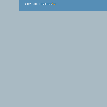
p
© 2012 - 2017 |
EntiLocali
lus